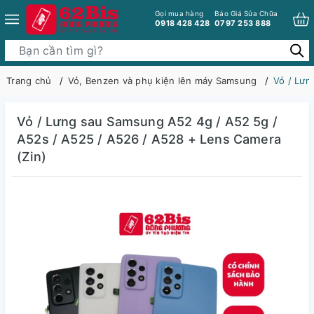
Gọi mua hàng
Báo Giá Sửa Chữa
0918 428 428
0797 253 888
Trang chủ
Vỏ, Benzen và phụ kiện lên máy Samsung
Vỏ / Lưn
Vỏ / Lưng sau Samsung A52 4g / A52 5g /
A52s / A525 / A526 / A528 + Lens Camera
(Zin)