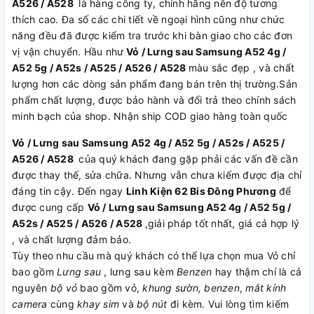
A526 / A528
là hàng công ty, chính hãng nên độ tương
thích cao. Đa số các chi tiết về ngoại hình cũng như chức
năng đều đã được kiểm tra trước khi bàn giao cho các đơn
vị vận chuyển. Hầu như
Vỏ / Lưng sau Samsung A52 4g /
A52 5g / A52s / A525 / A526 / A528
màu sắc đẹp , và chất
lượng hơn các dòng sản phẩm đang bán trên thị trường.Sản
phẩm chất lượng, được bảo hành và đổi trả theo chính sách
minh bạch của shop. Nhận ship COD giao hàng toàn quốc
Vỏ / Lưng sau Samsung A52 4g / A52 5g / A52s / A525 /
A526 / A528
của quý khách đang gặp phải các vấn đề cần
được thay thế, sửa chữa. Nhưng vẫn chưa kiếm được địa chỉ
đáng tin cậy. Đến ngay
Linh Kiện 62 Bis Đông Phương
để
được cung cấp
Vỏ / Lưng sau Samsung A52 4g / A52 5g /
A52s / A525 / A526 / A528
,giải pháp tốt nhất, giá cả hợp lý
, và chất lượng đảm bảo.
Tùy theo nhu cầu mà quý khách có thể lựa chọn mua Vỏ chỉ
bao gồm
Lưng sau
, lưng sau kèm
Benzen
hay thậm chí là cả
nguyên
bộ vỏ
bao gồm vỏ,
khung sườn, benzen
,
mắt kính
camera
cùng
khay sim
và
bộ nút
đi kèm. Vui lòng tìm kiếm