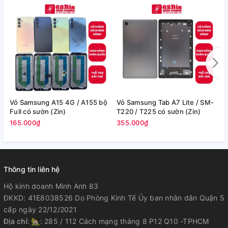
Vỏ Samsung A15 4G / A155 bộ
Vỏ Samsung Tab A7 Lite / SM-
V
Full có sườn (Zin)
T220 / T225 có sườn (Zin)
/
165.000₫
355.000₫
2
Thông tin liên hệ
Hộ kinh doanh Minh Anh 83
ĐKKD: 41E8038526 Do Phòng Kinh Tế Ủy ban nhân dân Quận 5
cấp ngày 22/12/2021
Địa chỉ:
🏡: 285 / 112 Cách mạng tháng 8 P12 Q10 -TPHCM