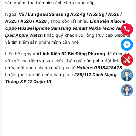
sản phẩm dựa trên hình ảnh shop cung cấp
Ngoài
Vỏ / Lưng sau Samsung A52 4g / A52 5g / A52s /
A525 / A526 / A528
, shop còn rất nhiều
Linh kiện
Xiaomi
Oppo
Huawei
Iphone
Samsung
Vsmart
Nokia
Tecno
Airpod
Ipad
Apple Watch
khác quý khách vui lòng truy cập website
và tìm kiếm sản phẩm mình cần nhé
Liên hệ ngay với
Linh Kiện 62 Bis Đông Phương
để được tư
vấn về các dịch vụ sửa chữa, báo giá cũng như đặt lịch sửa
chữa một cách nhanh nhất qua số
Hotline: 0918428428
hoặc ghé trực tiếp cửa hàng tại
:
285/112 Cách Mạng
Tháng 8 P.12 Quận 10