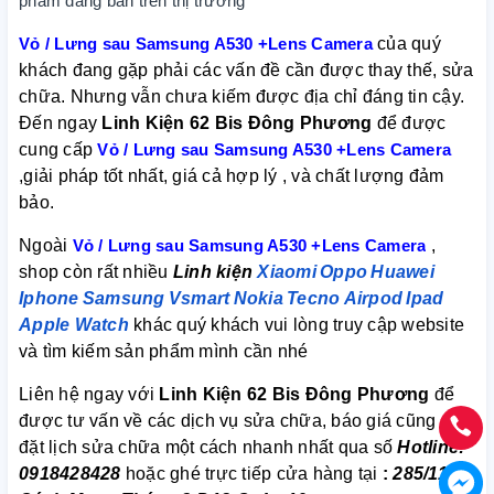
phẩm đang bán trên thị trường
Vỏ / Lưng sau Samsung A530 +Lens Camera
của quý
khách đang gặp phải các vấn đề cần được thay thế, sửa
chữa. Nhưng vẫn chưa kiếm được địa chỉ đáng tin cậy.
Đến ngay
Linh Kiện 62 Bis Đông Phương
để được
cung cấp
Vỏ / Lưng sau Samsung A530 +Lens Camera
,giải pháp tốt nhất, giá cả hợp lý , và chất lượng đảm
bảo.
Ngoài
Vỏ / Lưng sau Samsung A530 +Lens Camera
,
shop còn rất nhiều
Linh kiện
Xiaomi
Oppo
Huawei
Iphone
Samsung
Vsmart
Nokia
Tecno
Airpod
Ipad
Apple Watch
khác quý khách vui lòng truy cập website
và tìm kiếm sản phẩm mình cần nhé
Liên hệ ngay với
Linh Kiện 62 Bis Đông Phương
để
được tư vấn về các dịch vụ sửa chữa, báo giá cũng như
đặt lịch sửa chữa một cách nhanh nhất qua số
Hotline:
0918428428
hoặc ghé trực tiếp cửa hàng tại
:
285/112