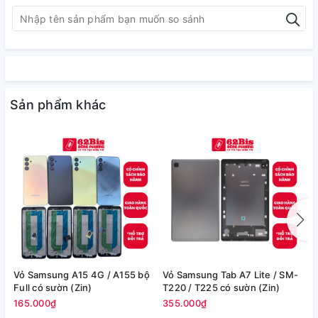
Sản phẩm khác
Vỏ Samsung A15 4G / A155 bộ
Vỏ Samsung Tab A7 Lite / SM-
V
Full có sườn (Zin)
T220 / T225 có sườn (Zin)
/
165.000₫
355.000₫
2