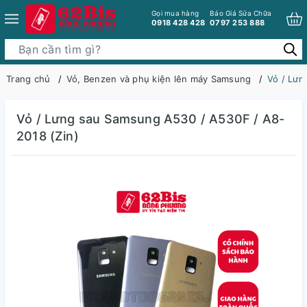
Gọi mua hàng
Báo Giá Sửa Chữa
0918 428 428
0797 253 888
Trang chủ
Vỏ, Benzen và phụ kiện lên máy Samsung
Vỏ / Lưn
Vỏ / Lưng sau Samsung A530 / A530F / A8-
2018 (Zin)