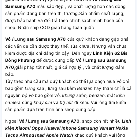
Samsung A70
màu sắc đẹp , và chất lượng hơn các dòng
sản phẩm đang bán trên thị trường.Sản phẩm chất lượng,
được bảo hành và đổi trả theo chính sách minh bạch của
shop. Nhận ship COD giao hàng toàn quốc
Vỏ / Lưng sau Samsung A70
của quý khách đang gặp phải
các vấn đề cần được thay thế, sửa chữa. Nhưng vẫn chưa
kiếm được địa chỉ đáng tin cậy. Đến ngay
Linh Kiện 62 Bis
Đông Phương
để được cung cấp
Vỏ / Lưng sau Samsung
A70
,giải pháp tốt nhất, giá cả hợp lý , và chất lượng đảm
bảo.
Tùy theo nhu cầu mà quý khách có thể lựa chọn mua Vỏ chỉ
bao gồm
Lưng sau
, lưng sau kèm
Benzen
hay thậm chí là cả
nguyên
bộ vỏ
bao gồm vỏ,
khung sườn, benzen
,
mắt kính
camera
cùng
khay sim
và
bộ nút
đi kèm. Vui lòng tìm kiếm
sản phẩm dựa trên hình ảnh shop cung cấp
Ngoài
Vỏ / Lưng sau Samsung A70
, shop còn rất nhiều
Linh
kiện
Xiaomi
Oppo
Huawei
Iphone
Samsung
Vsmart
Nokia
Tecno
Airpod
Ipad
Apple Watch
khác quý khách vui lòng