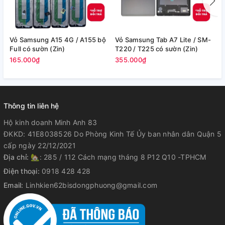
Vỏ Samsung A15 4G / A155 bộ
Vỏ Samsung Tab A7 Lite / SM-
V
Full có sườn (Zin)
T220 / T225 có sườn (Zin)
/
165.000₫
355.000₫
2
Thông tin liên hệ
Hộ kinh doanh Minh Anh 83
ĐKKD: 41E8038526 Do Phòng Kinh Tế Ủy ban nhân dân Quận 5
cấp ngày 22/12/2021
Địa chỉ:
🏡: 285 / 112 Cách mạng tháng 8 P12 Q10 -TPHCM
Điện thoại:
0918 428 428
Email:
Linhkien62bisdongphuong@gmail.com