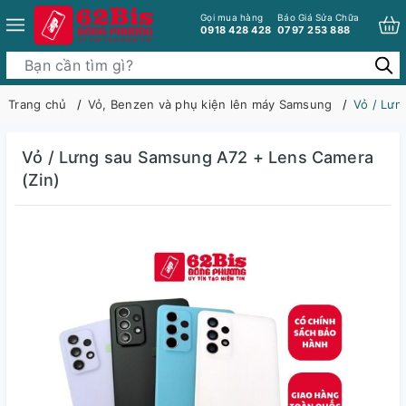
Gọi mua hàng
Báo Giá Sửa Chữa
0918 428 428
0797 253 888
Trang chủ
Vỏ, Benzen và phụ kiện lên máy Samsung
Vỏ / Lưn
Vỏ / Lưng sau Samsung A72 + Lens Camera
(Zin)