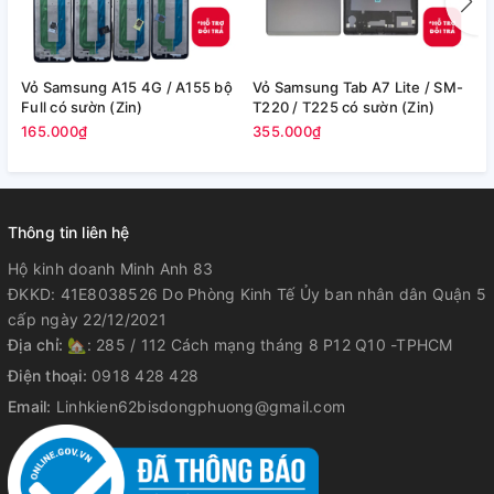
Vỏ Samsung A15 4G / A155 bộ
Vỏ Samsung Tab A7 Lite / SM-
V
Full có sườn (Zin)
T220 / T225 có sườn (Zin)
/
165.000₫
355.000₫
2
Thông tin liên hệ
Hộ kinh doanh Minh Anh 83
ĐKKD: 41E8038526 Do Phòng Kinh Tế Ủy ban nhân dân Quận 5
cấp ngày 22/12/2021
Địa chỉ:
🏡: 285 / 112 Cách mạng tháng 8 P12 Q10 -TPHCM
Điện thoại:
0918 428 428
Email:
Linhkien62bisdongphuong@gmail.com