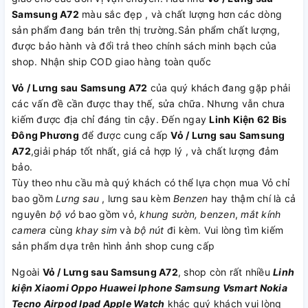
Samsung A72
màu sắc đẹp , và chất lượng hơn các dòng
sản phẩm đang bán trên thị trường.Sản phẩm chất lượng,
được bảo hành và đổi trả theo chính sách minh bạch của
shop. Nhận ship COD giao hàng toàn quốc
Vỏ / Lưng sau Samsung A72
của quý khách đang gặp phải
các vấn đề cần được thay thế, sửa chữa. Nhưng vẫn chưa
kiếm được địa chỉ đáng tin cậy. Đến ngay
Linh Kiện 62 Bis
Đông Phương
để được cung cấp
Vỏ / Lưng sau Samsung
A72
,giải pháp tốt nhất, giá cả hợp lý , và chất lượng đảm
bảo.
Tùy theo nhu cầu mà quý khách có thể lựa chọn mua Vỏ chỉ
bao gồm
Lưng sau
, lưng sau kèm
Benzen
hay thậm chí là cả
nguyên
bộ vỏ
bao gồm vỏ,
khung sườn, benzen
,
mắt kính
camera
cùng
khay sim
và
bộ nút
đi kèm. Vui lòng tìm kiếm
sản phẩm dựa trên hình ảnh shop cung cấp
Ngoài
Vỏ / Lưng sau Samsung A72
, shop còn rất nhiều
Linh
kiện
Xiaomi
Oppo
Huawei
Iphone
Samsung
Vsmart
Nokia
Tecno
Airpod
Ipad
Apple Watch
khác quý khách vui lòng