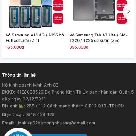
Vỏ Samsung A15 4G / A155 bộ
Vỏ Samsung Tab A7 Lite / SM-
V
Full có sườn (Zin)
T220 / T225 có sườn (Zin)
/
165.000₫
355.000₫
2
Thông tin liên hệ
Hộ kinh doanh Minh Anh 83
ĐKKD: 41E8038526 Do Phòng Kinh Tế Ủy ban nhân dân Quận 5
cấp ngày 22/12/2021
Địa chỉ:
🏡: 285 / 112 Cách mạng tháng 8 P12 Q10 -TPHCM
Điện thoại:
0918 428 428
Email:
Linhkien62bisdongphuong@gmail.com