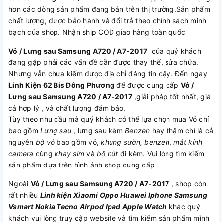
hơn các dòng sản phẩm đang bán trên thị trường.Sản phẩm
chất lượng, được bảo hành và đổi trả theo chính sách minh
bạch của shop. Nhận ship COD giao hàng toàn quốc
Vỏ / Lưng sau Samsung A720 / A7-2017
của quý khách
đang gặp phải các vấn đề cần được thay thế, sửa chữa.
Nhưng vẫn chưa kiếm được địa chỉ đáng tin cậy. Đến ngay
Linh Kiện 62 Bis Đông Phương
để được cung cấp
Vỏ /
Lưng sau Samsung A720 / A7-2017
,giải pháp tốt nhất, giá
cả hợp lý , và chất lượng đảm bảo.
Tùy theo nhu cầu mà quý khách có thể lựa chọn mua Vỏ chỉ
bao gồm
Lưng sau
, lưng sau kèm
Benzen
hay thậm chí là cả
nguyên
bộ vỏ
bao gồm vỏ,
khung sườn, benzen
,
mắt kính
camera
cùng
khay sim
và
bộ nút
đi kèm. Vui lòng tìm kiếm
sản phẩm dựa trên hình ảnh shop cung cấp
Ngoài
Vỏ / Lưng sau Samsung A720 / A7-2017
, shop còn
rất nhiều
Linh kiện
Xiaomi
Oppo
Huawei
Iphone
Samsung
Vsmart
Nokia
Tecno
Airpod
Ipad
Apple Watch
khác quý
khách vui lòng truy cập website và tìm kiếm sản phẩm mình