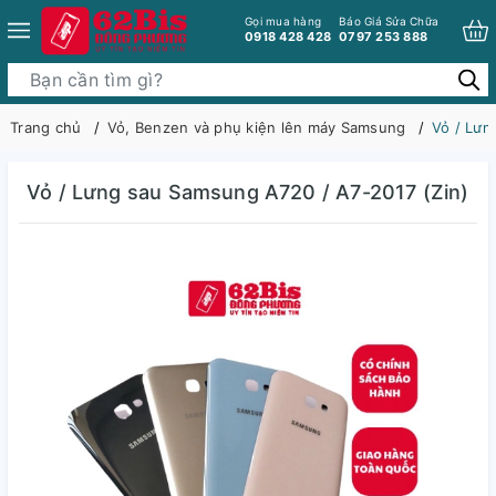
Gọi mua hàng
Báo Giá Sửa Chữa
0918 428 428
0797 253 888
Trang chủ
Vỏ, Benzen và phụ kiện lên máy Samsung
Vỏ / Lưn
Vỏ / Lưng sau Samsung A720 / A7-2017 (Zin)