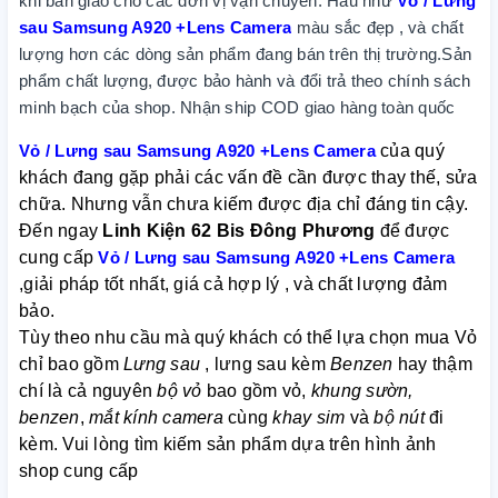
khi bàn giao cho các đơn vị vận chuyển. Hầu như
Vỏ / Lưng
sau Samsung A920 +Lens Camera
màu sắc đẹp , và chất
lượng hơn các dòng sản phẩm đang bán trên thị trường.Sản
phẩm chất lượng, được bảo hành và đổi trả theo chính sách
minh bạch của shop. Nhận ship COD giao hàng toàn quốc
Vỏ / Lưng sau Samsung A920 +Lens Camera
của quý
khách đang gặp phải các vấn đề cần được thay thế, sửa
chữa. Nhưng vẫn chưa kiếm được địa chỉ đáng tin cậy.
Đến ngay
Linh Kiện 62 Bis Đông Phương
để được
cung cấp
Vỏ / Lưng sau Samsung A920 +Lens Camera
,giải pháp tốt nhất, giá cả hợp lý , và chất lượng đảm
bảo.
Tùy theo nhu cầu mà quý khách có thể lựa chọn mua Vỏ
chỉ bao gồm
Lưng sau
, lưng sau kèm
Benzen
hay thậm
chí là cả nguyên
bộ vỏ
bao gồm vỏ,
khung sườn,
benzen
,
mắt kính camera
cùng
khay sim
và
bộ nút
đi
kèm. Vui lòng tìm kiếm sản phẩm dựa trên hình ảnh
shop cung cấp