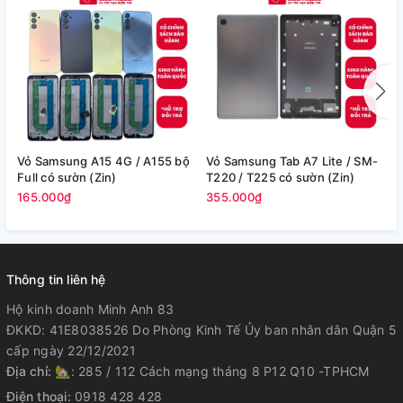
Vỏ Samsung A15 4G / A155 bộ
Vỏ Samsung Tab A7 Lite / SM-
V
Full có sườn (Zin)
T220 / T225 có sườn (Zin)
/
165.000₫
355.000₫
2
Thông tin liên hệ
Hộ kinh doanh Minh Anh 83
ĐKKD: 41E8038526 Do Phòng Kinh Tế Ủy ban nhân dân Quận 5
cấp ngày 22/12/2021
Địa chỉ:
🏡: 285 / 112 Cách mạng tháng 8 P12 Q10 -TPHCM
Điện thoại:
0918 428 428