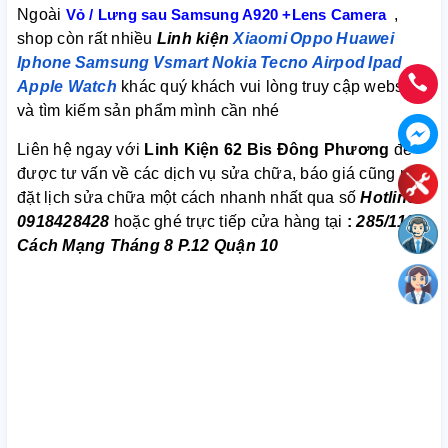
Ngoài
Vỏ / Lưng sau Samsung A920 +Lens Camera
,
shop còn rất nhiều
Linh kiện
Xiaomi
Oppo
Huawei
Iphone
Samsung
Vsmart
Nokia
Tecno
Airpod
Ipad
Apple Watch
khác quý khách vui lòng truy cập website
và tìm kiếm sản phẩm mình cần nhé
Liên hệ ngay với
Linh Kiện 62 Bis Đông Phương
để
được tư vấn về các dịch vụ sửa chữa, báo giá cũng như
đặt lịch sửa chữa một cách nhanh nhất qua số
Hotline:
0918428428
hoặc ghé trực tiếp cửa hàng tại
:
285/112
Cách Mạng Tháng 8 P.12 Quận 10