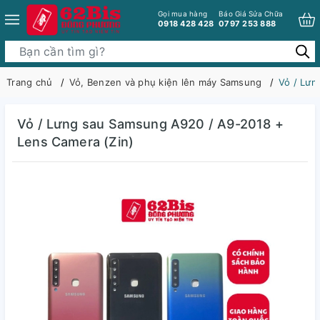
Gọi mua hàng
Báo Giá Sửa Chữa
0918 428 428
0797 253 888
Trang chủ
Vỏ, Benzen và phụ kiện lên máy Samsung
Vỏ / Lưn
Vỏ / Lưng sau Samsung A920 / A9-2018 +
Lens Camera (Zin)