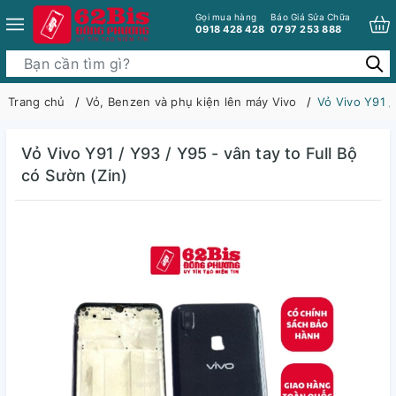
Gọi mua hàng
Báo Giá Sửa Chữa
0918 428 428
0797 253 888
Trang chủ
Vỏ, Benzen và phụ kiện lên máy Vivo
Vỏ Vivo Y91 /
Vỏ Vivo Y91 / Y93 / Y95 - vân tay to Full Bộ
có Sườn (Zin)