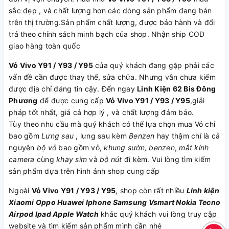
sắc đẹp , và chất lượng hơn các dòng sản phẩm đang bán
trên thị trường.Sản phẩm chất lượng, được bảo hành và đổi
trả theo chính sách minh bạch của shop. Nhận ship COD
giao hàng toàn quốc
Vỏ Vivo Y91 / Y93 / Y95
của quý khách đang gặp phải các
vấn đề cần được thay thế, sửa chữa. Nhưng vẫn chưa kiếm
được địa chỉ đáng tin cậy. Đến ngay
Linh Kiện 62 Bis Đông
Phương
để được cung cấp
Vỏ Vivo Y91 / Y93 / Y95
,giải
pháp tốt nhất, giá cả hợp lý , và chất lượng đảm bảo.
Tùy theo nhu cầu mà quý khách có thể lựa chọn mua Vỏ chỉ
bao gồm
Lưng sau
, lưng sau kèm
Benzen
hay thậm chí là cả
nguyên
bộ vỏ
bao gồm vỏ,
khung sườn, benzen
,
mắt kính
camera
cùng
khay sim
và
bộ nút
đi kèm. Vui lòng tìm kiếm
sản phẩm dựa trên hình ảnh shop cung cấp
Ngoài
Vỏ Vivo Y91 / Y93 / Y95
, shop còn rất nhiều
Linh kiện
Xiaomi
Oppo
Huawei
Iphone
Samsung
Vsmart
Nokia
Tecno
Airpod
Ipad
Apple Watch
khác quý khách vui lòng truy cập
website và tìm kiếm sản phẩm mình cần nhé