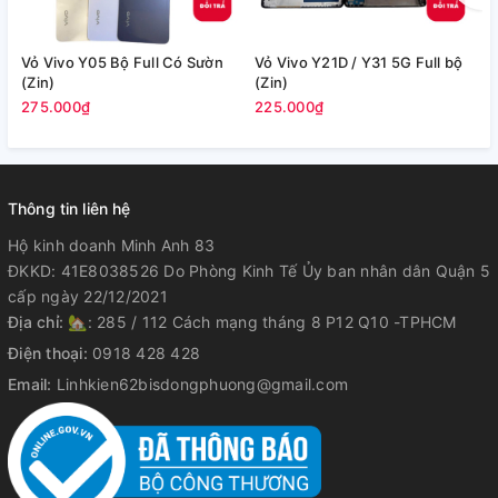
Vỏ Vivo Y05 Bộ Full Có Sườn
Vỏ Vivo Y21D / Y31 5G Full bộ
V
(Zin)
(Zin)
7
275.000₫
225.000₫
Thông tin liên hệ
Hộ kinh doanh Minh Anh 83
ĐKKD: 41E8038526 Do Phòng Kinh Tế Ủy ban nhân dân Quận 5
cấp ngày 22/12/2021
Địa chỉ:
🏡: 285 / 112 Cách mạng tháng 8 P12 Q10 -TPHCM
Điện thoại:
0918 428 428
Email:
Linhkien62bisdongphuong@gmail.com