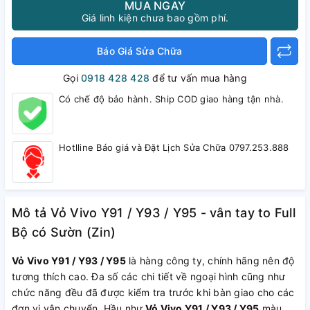
MUA NGAY
Giá linh kiện chưa bao gồm phí.
Báo Giá Sửa Chữa
Gọi
0918 428 428
để tư vấn mua hàng
Có chế độ bảo hành. Ship COD giao hàng tận nhà.
Hotlline Báo giá và Đặt Lịch Sửa Chữa 0797.253.888
Mô tả Vỏ Vivo Y91 / Y93 / Y95 - vân tay to Full
Bộ có Sườn (Zin)
Vỏ Vivo Y91 / Y93 / Y95
là hàng công ty, chính hãng nên độ
tương thích cao. Đa số các chi tiết về ngoại hình cũng như
chức năng đều đã được kiểm tra trước khi bàn giao cho các
đơn vị vận chuyển. Hầu như
Vỏ Vivo Y91 / Y93 / Y95
màu