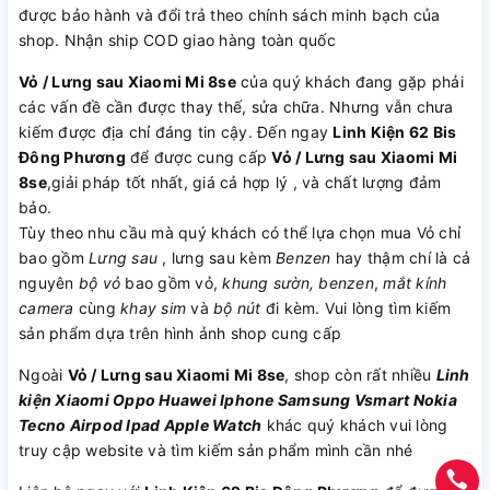
được bảo hành và đổi trả theo chính sách minh bạch của
shop. Nhận ship COD giao hàng toàn quốc
Vỏ / Lưng sau Xiaomi Mi 8se
của quý khách đang gặp phải
các vấn đề cần được thay thế, sửa chữa. Nhưng vẫn chưa
kiếm được địa chỉ đáng tin cậy. Đến ngay
Linh Kiện 62 Bis
Đông Phương
để được cung cấp
Vỏ / Lưng sau Xiaomi Mi
8se
,giải pháp tốt nhất, giá cả hợp lý , và chất lượng đảm
bảo.
Tùy theo nhu cầu mà quý khách có thể lựa chọn mua Vỏ chỉ
bao gồm
Lưng sau
, lưng sau kèm
Benzen
hay thậm chí là cả
nguyên
bộ vỏ
bao gồm vỏ,
khung sườn, benzen
,
mắt kính
camera
cùng
khay sim
và
bộ nút
đi kèm. Vui lòng tìm kiếm
sản phẩm dựa trên hình ảnh shop cung cấp
Ngoài
Vỏ / Lưng sau Xiaomi Mi 8se
, shop còn rất nhiều
Linh
kiện
Xiaomi
Oppo
Huawei
Iphone
Samsung
Vsmart
Nokia
Tecno
Airpod
Ipad
Apple Watch
khác quý khách vui lòng
truy cập website và tìm kiếm sản phẩm mình cần nhé