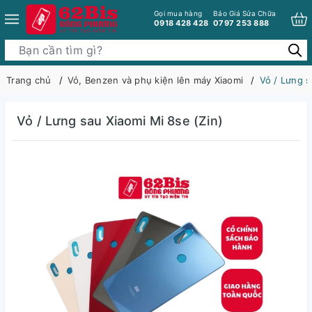
Gọi mua hàng
Báo Giá Sửa Chữa
0918 428 428
0797 253 888
Trang chủ
Vỏ, Benzen và phụ kiện lên máy Xiaomi
Vỏ / Lưng s
Vỏ / Lưng sau Xiaomi Mi 8se (Zin)