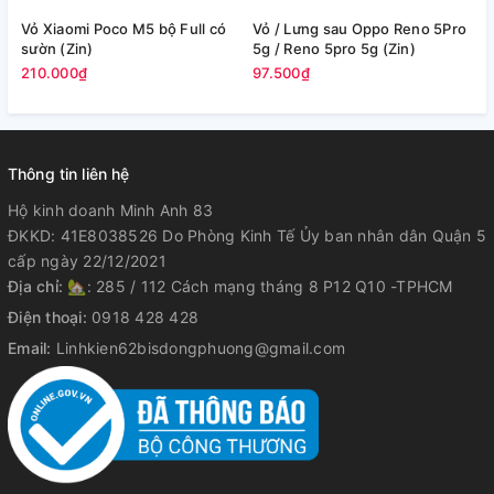
Vỏ Xiaomi Poco M5 bộ Full có
Vỏ / Lưng sau Oppo Reno 5Pro
V
sườn (Zin)
5g / Reno 5pro 5g (Zin)
(
210.000₫
97.500₫
2
Thông tin liên hệ
Hộ kinh doanh Minh Anh 83
ĐKKD: 41E8038526 Do Phòng Kinh Tế Ủy ban nhân dân Quận 5
cấp ngày 22/12/2021
Địa chỉ:
🏡: 285 / 112 Cách mạng tháng 8 P12 Q10 -TPHCM
Điện thoại:
0918 428 428
Email:
Linhkien62bisdongphuong@gmail.com