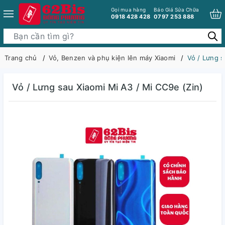
Gọi mua hàng
Báo Giá Sửa Chữa
0918 428 428
0797 253 888
Trang chủ
Vỏ, Benzen và phụ kiện lên máy Xiaomi
Vỏ / Lưng s
Vỏ / Lưng sau Xiaomi Mi A3 / Mi CC9e (Zin)