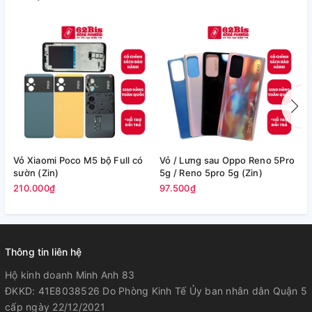
Vỏ Xiaomi Poco M5 bộ Full có
Vỏ / Lưng sau Oppo Reno 5Pro
V
sườn (Zin)
5g / Reno 5pro 5g (Zin)
(
210.000₫
97.500₫
2
Thông tin liên hệ
Hộ kinh doanh Minh Anh 83
ĐKKD: 41E8038526 Do Phòng Kinh Tế Ủy ban nhân dân Quận 5
cấp ngày 22/12/2021