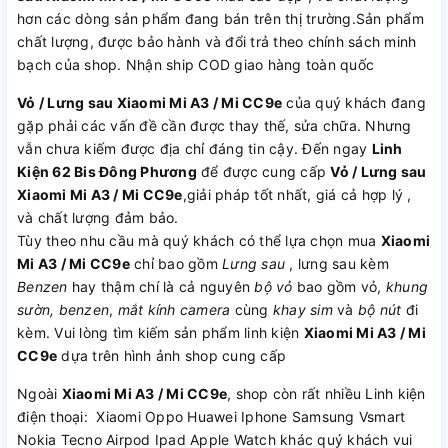
hơn các dòng sản phẩm đang bán trên thị trường.Sản phẩm
chất lượng, được bảo hành và đổi trả theo chính sách minh
bạch của shop. Nhận ship COD giao hàng toàn quốc
Vỏ / Lưng sau Xiaomi Mi A3 / Mi CC9e
của quý khách đang
gặp phải các vấn đề cần được thay thế, sửa chữa. Nhưng
vẫn chưa kiếm được địa chỉ đáng tin cậy. Đến ngay
Linh
Kiện 62 Bis Đông Phương
để được cung cấp
Vỏ / Lưng sau
Xiaomi Mi A3 / Mi CC9e
,giải pháp tốt nhất, giá cả hợp lý ,
và chất lượng đảm bảo.
Tùy theo nhu cầu mà quý khách có thể lựa chọn mua
Xiaomi
Mi A3 / Mi CC9e
chỉ bao gồm
Lưng sau
, lưng sau kèm
Benzen
hay thậm chí là cả nguyên
bộ vỏ
bao gồm vỏ,
khung
sườn, benzen
,
mắt kính camera
cùng
khay sim
và
bộ nút
đi
kèm. Vui lòng tìm kiếm sản phẩm linh kiện
Xiaomi Mi A3 / Mi
CC9e
dựa trên hình ảnh shop cung cấp
Ngoài
Xiaomi Mi A3 / Mi CC9e
, shop còn rất nhiều Linh kiện
điện thoại: Xiaomi Oppo Huawei Iphone Samsung Vsmart
Nokia Tecno Airpod Ipad Apple Watch khác quý khách vui