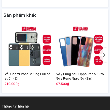
Sản phẩm khác
Vỏ Xiaomi Poco M5 bộ Full có
Vỏ / Lưng sau Oppo Reno 5Pro
V
sườn (Zin)
5g / Reno 5pro 5g (Zin)
(
210.000₫
97.500₫
2
Thông tin liên hệ