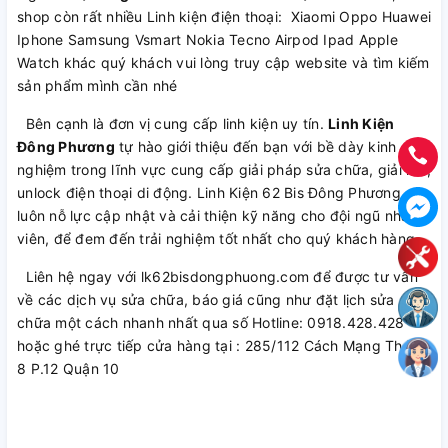
shop còn rất nhiều Linh kiện điện thoại: Xiaomi Oppo Huawei
Iphone Samsung Vsmart Nokia Tecno Airpod Ipad Apple
Watch khác quý khách vui lòng truy cập website và tìm kiếm
sản phẩm mình cần nhé
Bên cạnh là đơn vị cung cấp linh kiện uy tín.
Linh Kiện
Đông Phương
tự hào giới thiệu đến bạn với bề dày kinh
nghiệm trong lĩnh vực cung cấp giải pháp sửa chữa, giải mã,
unlock điện thoại di động. Linh Kiện 62 Bis Đông Phương
luôn nỗ lực cập nhật và cải thiện kỹ năng cho đội ngũ nhân
viên, để đem đến trải nghiệm tốt nhất cho quý khách hàng.
Liên hệ ngay với lk62bisdongphuong.com để được tư vấn
về các dịch vụ sửa chữa, báo giá cũng như đặt lịch sửa
chữa một cách nhanh nhất qua số Hotline: 0918.428.428
hoặc ghé trực tiếp cửa hàng tại : 285/112 Cách Mạng Tháng
8 P.12 Quận 10