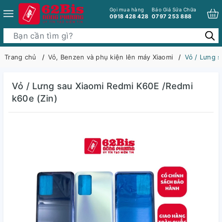
Gọi mua hàng
Báo Giá Sửa Chữa
0918 428 428
0797 253 888
Trang chủ
Vỏ, Benzen và phụ kiện lên máy Xiaomi
Vỏ / Lưng s
Vỏ / Lưng sau Xiaomi Redmi K60E /Redmi
k60e (Zin)