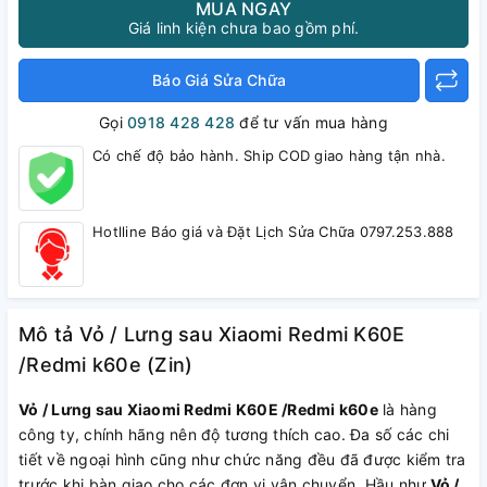
MUA NGAY
Giá linh kiện chưa bao gồm phí.
Báo Giá Sửa Chữa
Gọi
0918 428 428
để tư vấn mua hàng
Có chế độ bảo hành. Ship COD giao hàng tận nhà.
Hotlline Báo giá và Đặt Lịch Sửa Chữa 0797.253.888
Mô tả Vỏ / Lưng sau Xiaomi Redmi K60E
/Redmi k60e (Zin)
Vỏ / Lưng sau Xiaomi Redmi K60E /Redmi k60e
là hàng
công ty, chính hãng nên độ tương thích cao. Đa số các chi
tiết về ngoại hình cũng như chức năng đều đã được kiểm tra
trước khi bàn giao cho các đơn vị vận chuyển. Hầu như
Vỏ /