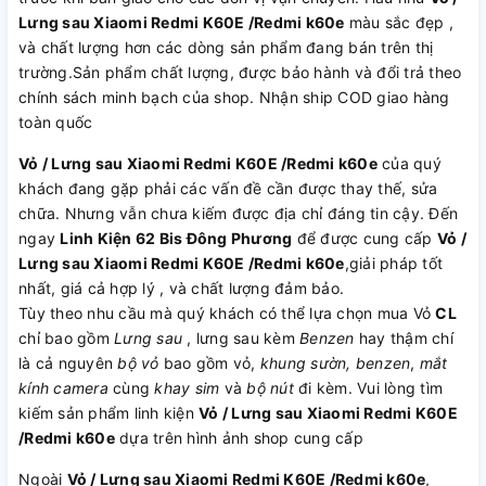
Lưng sau Xiaomi Redmi K60E /Redmi k60e
màu sắc đẹp ,
và chất lượng hơn các dòng sản phẩm đang bán trên thị
trường.Sản phẩm chất lượng, được bảo hành và đổi trả theo
chính sách minh bạch của shop. Nhận ship COD giao hàng
toàn quốc
Vỏ / Lưng sau Xiaomi Redmi K60E /Redmi k60e
của quý
khách đang gặp phải các vấn đề cần được thay thế, sửa
chữa. Nhưng vẫn chưa kiếm được địa chỉ đáng tin cậy. Đến
ngay
Linh Kiện 62 Bis Đông Phương
để được cung cấp
Vỏ /
Lưng sau Xiaomi Redmi K60E /Redmi k60e
,giải pháp tốt
nhất, giá cả hợp lý , và chất lượng đảm bảo.
Tùy theo nhu cầu mà quý khách có thể lựa chọn mua Vỏ
CL
chỉ bao gồm
Lưng sau
, lưng sau kèm
Benzen
hay thậm chí
là cả nguyên
bộ vỏ
bao gồm vỏ,
khung sườn, benzen
,
mắt
kính camera
cùng
khay sim
và
bộ nút
đi kèm. Vui lòng tìm
kiếm sản phẩm linh kiện
Vỏ / Lưng sau Xiaomi Redmi K60E
/Redmi k60e
dựa trên hình ảnh shop cung cấp
Ngoài
Vỏ / Lưng sau Xiaomi Redmi K60E /Redmi k60e
,