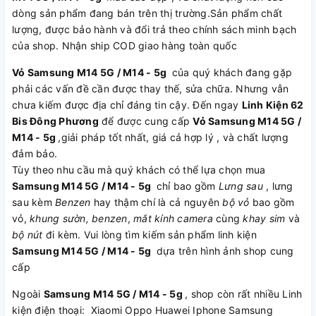
dòng sản phẩm đang bán trên thị trường.Sản phẩm chất
lượng, được bảo hành và đổi trả theo chính sách minh bạch
của shop. Nhận ship COD giao hàng toàn quốc
Vỏ Samsung M14 5G / M14 - 5g
của quý khách đang gặp
phải các vấn đề cần được thay thế, sửa chữa. Nhưng vẫn
chưa kiếm được địa chỉ đáng tin cậy. Đến ngay
Linh Kiện 62
Bis Đông Phương
để được cung cấp
Vỏ Samsung M14 5G /
M14 - 5g
,giải pháp tốt nhất, giá cả hợp lý , và chất lượng
đảm bảo.
Tùy theo nhu cầu mà quý khách có thể lựa chọn mua
Samsung M14 5G / M14 - 5g
chỉ bao gồm
Lưng sau
, lưng
sau kèm
Benzen
hay thậm chí là cả nguyên
bộ vỏ
bao gồm
vỏ,
khung sườn, benzen
,
mắt kính camera
cùng
khay sim
và
bộ nút
đi kèm. Vui lòng tìm kiếm sản phẩm linh kiện
Samsung M14 5G / M14 - 5g
dựa trên hình ảnh shop cung
cấp
Ngoài
Samsung M14 5G / M14 - 5g
, shop còn rất nhiều Linh
kiện điện thoại: Xiaomi Oppo Huawei Iphone Samsung