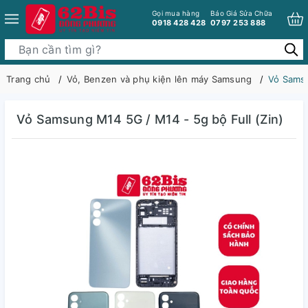
Gọi mua hàng
Báo Giá Sửa Chữa
0918 428 428
0797 253 888
Trang chủ
Vỏ, Benzen và phụ kiện lên máy Samsung
Vỏ Samsu
Vỏ Samsung M14 5G / M14 - 5g bộ Full (Zin)