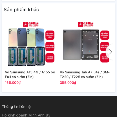
Sản phẩm khác
Vỏ Samsung A15 4G / A155 bộ
Vỏ Samsung Tab A7 Lite / SM-
V
Full có sườn (Zin)
T220 / T225 có sườn (Zin)
/
165.000₫
355.000₫
2
Thông tin liên hệ
Hộ kinh doanh Minh Anh 83