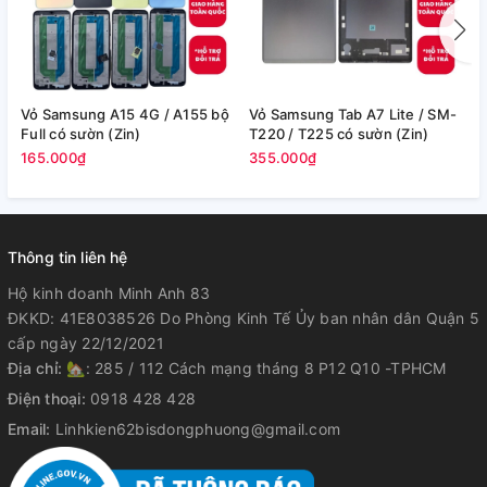
Vỏ Samsung A15 4G / A155 bộ
Vỏ Samsung Tab A7 Lite / SM-
V
Full có sườn (Zin)
T220 / T225 có sườn (Zin)
/
165.000₫
355.000₫
2
Thông tin liên hệ
Hộ kinh doanh Minh Anh 83
ĐKKD: 41E8038526 Do Phòng Kinh Tế Ủy ban nhân dân Quận 5
cấp ngày 22/12/2021
Địa chỉ:
🏡: 285 / 112 Cách mạng tháng 8 P12 Q10 -TPHCM
Điện thoại:
0918 428 428
Email:
Linhkien62bisdongphuong@gmail.com