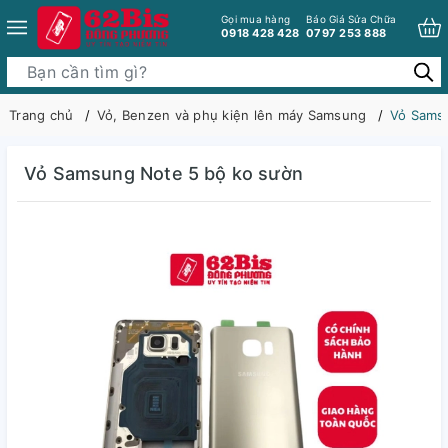
Gọi mua hàng
Báo Giá Sửa Chữa
0918 428 428
0797 253 888
Trang chủ
Vỏ, Benzen và phụ kiện lên máy Samsung
Vỏ Sams
Vỏ Samsung Note 5 bộ ko sườn