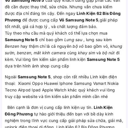
Vỏ Samsung Note 5
của quý khách đang gặp phải các vấn
đề cần được thay thế, sửa chữa. Nhưng vẫn chưa kiếm
được địa chỉ đáng tin cậy. Đến ngay
Linh Kiện 62 Bis Đông
Phương
để được cung cấp
Vỏ Samsung Note 5
,giải pháp
tốt nhất, giá cả hợp lý , và chất lượng đảm bảo.
Tùy theo nhu cầu mà quý khách có thể lựa chọn mua
Samsung Note 5
chỉ bao gồm
Lưng sau
, lưng sau kèm
Benzen
hay thậm chí là cả nguyên
bộ vỏ
bao gồm vỏ,
khung
sườn, benzen
,
mắt kính camera
cùng
khay sim
và
bộ nút
đi
kèm. Vui lòng tìm kiếm sản phẩm linh kiện
Samsung Note 5
dựa trên hình ảnh shop cung cấp
Ngoài
Samsung Note 5
, shop còn rất nhiều Linh kiện điện
thoại: Xiaomi Oppo Huawei Iphone Samsung Vsmart Nokia
Tecno Airpod Ipad Apple Watch khác quý khách vui lòng
truy cập website và tìm kiếm sản phẩm mình cần nhé
Bên cạnh là đơn vị cung cấp linh kiện uy tín.
Linh Kiện
Đông Phương
tự hào giới thiệu đến bạn với bề dày kinh
nghiệm trong lĩnh vực cung cấp giải pháp sửa chữa, giải mã,
unlock điện thoại di động. Linh Kiện 62 Bis Đông Phương