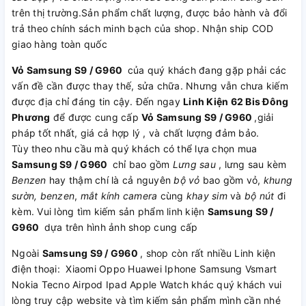
trên thị trường.Sản phẩm chất lượng, được bảo hành và đổi
trả theo chính sách minh bạch của shop. Nhận ship COD
giao hàng toàn quốc
Vỏ Samsung S9 / G960
của quý khách đang gặp phải các
vấn đề cần được thay thế, sửa chữa. Nhưng vẫn chưa kiếm
được địa chỉ đáng tin cậy. Đến ngay
Linh Kiện 62 Bis Đông
Phương
để được cung cấp
Vỏ Samsung S9 / G960
,giải
pháp tốt nhất, giá cả hợp lý , và chất lượng đảm bảo.
Tùy theo nhu cầu mà quý khách có thể lựa chọn mua
Samsung S9 / G960
chỉ bao gồm
Lưng sau
, lưng sau kèm
Benzen
hay thậm chí là cả nguyên
bộ vỏ
bao gồm vỏ,
khung
sườn, benzen
,
mắt kính camera
cùng
khay sim
và
bộ nút
đi
kèm. Vui lòng tìm kiếm sản phẩm linh kiện
Samsung S9 /
G960
dựa trên hình ảnh shop cung cấp
Ngoài
Samsung S9 / G960
, shop còn rất nhiều Linh kiện
điện thoại: Xiaomi Oppo Huawei Iphone Samsung Vsmart
Nokia Tecno Airpod Ipad Apple Watch khác quý khách vui
lòng truy cập website và tìm kiếm sản phẩm mình cần nhé