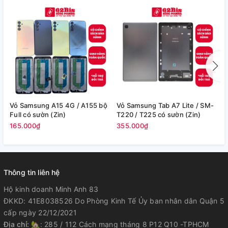
Vỏ Samsung A15 4G / A155 bộ
Vỏ Samsung Tab A7 Lite / SM-
V
Full có sườn (Zin)
T220 / T225 có sườn (Zin)
/
165.000₫
355.000₫
2
Thông tin liên hệ
Hộ kinh doanh Minh Anh 83
ĐKKD: 41E8038526 Do Phòng Kinh Tế Ủy ban nhân dân Quận 5
cấp ngày 22/12/2021
Địa chỉ:
🏡: 285 / 112 Cách mạng tháng 8 P12 Q10 -TPHCM