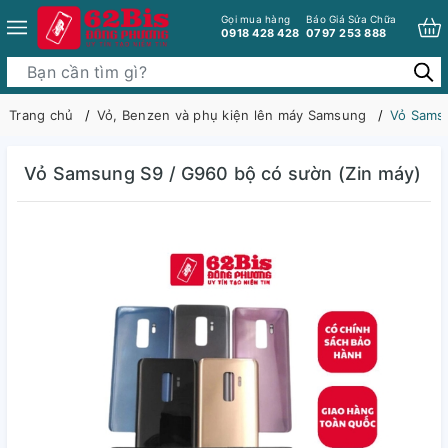
Gọi mua hàng
Báo Giá Sửa Chữa
0918 428 428
0797 253 888
Trang chủ
Vỏ, Benzen và phụ kiện lên máy Samsung
Vỏ Samsu
Vỏ Samsung S9 / G960 bộ có sườn (Zin máy)