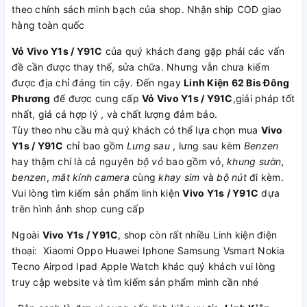
theo chính sách minh bạch của shop. Nhận ship COD giao
hàng toàn quốc
Vỏ Vivo Y1s / Y91C
của quý khách đang gặp phải các vấn
đề cần được thay thế, sửa chữa. Nhưng vẫn chưa kiếm
được địa chỉ đáng tin cậy. Đến ngay
Linh Kiện 62 Bis Đông
Phương
để được cung cấp
Vỏ Vivo Y1s / Y91C
,giải pháp tốt
nhất, giá cả hợp lý , và chất lượng đảm bảo.
Tùy theo nhu cầu mà quý khách có thể lựa chọn mua
Vivo
Y1s / Y91C
chỉ bao gồm
Lưng sau
, lưng sau kèm
Benzen
hay thậm chí là cả nguyên
bộ vỏ
bao gồm vỏ,
khung sườn,
benzen
,
mắt kính camera
cùng
khay sim
và
bộ nút
đi kèm.
Vui lòng tìm kiếm sản phẩm linh kiện
Vivo Y1s / Y91C
dựa
trên hình ảnh shop cung cấp
Ngoài
Vivo Y1s / Y91C
, shop còn rất nhiều Linh kiện điện
thoại: Xiaomi Oppo Huawei Iphone Samsung Vsmart Nokia
Tecno Airpod Ipad Apple Watch khác quý khách vui lòng
truy cập website và tìm kiếm sản phẩm mình cần nhé