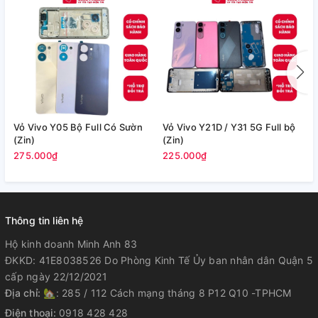
Vỏ Vivo Y05 Bộ Full Có Sườn
Vỏ Vivo Y21D / Y31 5G Full bộ
V
(Zin)
(Zin)
7
275.000₫
225.000₫
Thông tin liên hệ
Hộ kinh doanh Minh Anh 83
ĐKKD: 41E8038526 Do Phòng Kinh Tế Ủy ban nhân dân Quận 5
cấp ngày 22/12/2021
Địa chỉ:
🏡: 285 / 112 Cách mạng tháng 8 P12 Q10 -TPHCM
Điện thoại:
0918 428 428