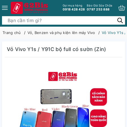
Gọi mua hàng
Báo Giá Sửa Chữa
0918 428 428
0797 253 888
Trang chủ
Vỏ, Benzen và phụ kiện lên máy Vivo
Vỏ Vivo Y1s /
Vỏ Vivo Y1s / Y91C bộ full có sườn (Zin)