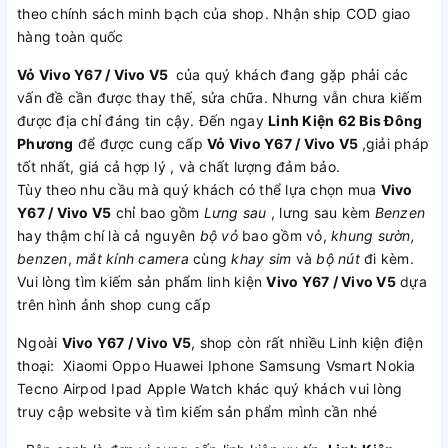
theo chính sách minh bạch của shop. Nhận ship COD giao
hàng toàn quốc
Vỏ Vivo Y67 / Vivo V5
của quý khách đang gặp phải các
vấn đề cần được thay thế, sửa chữa. Nhưng vẫn chưa kiếm
được địa chỉ đáng tin cậy. Đến ngay
Linh Kiện 62 Bis Đông
Phương
để được cung cấp
Vỏ Vivo Y67 / Vivo V5
,giải pháp
tốt nhất, giá cả hợp lý , và chất lượng đảm bảo.
Tùy theo nhu cầu mà quý khách có thể lựa chọn mua
Vivo
Y67 / Vivo V5
chỉ bao gồm
Lưng sau
, lưng sau kèm
Benzen
hay thậm chí là cả nguyên
bộ vỏ
bao gồm vỏ,
khung sườn,
benzen
,
mắt kính camera
cùng
khay sim
và
bộ nút
đi kèm.
Vui lòng tìm kiếm sản phẩm linh kiện
Vivo Y67 / Vivo V5
dựa
trên hình ảnh shop cung cấp
Ngoài
Vivo Y67 / Vivo V5
, shop còn rất nhiều Linh kiện điện
thoại: Xiaomi Oppo Huawei Iphone Samsung Vsmart Nokia
Tecno Airpod Ipad Apple Watch khác quý khách vui lòng
truy cập website và tìm kiếm sản phẩm mình cần nhé