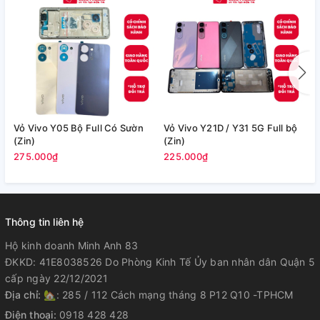
Vỏ Vivo Y05 Bộ Full Có Sườn
Vỏ Vivo Y21D / Y31 5G Full bộ
V
(Zin)
(Zin)
7
275.000₫
225.000₫
Thông tin liên hệ
Hộ kinh doanh Minh Anh 83
ĐKKD: 41E8038526 Do Phòng Kinh Tế Ủy ban nhân dân Quận 5
cấp ngày 22/12/2021
Địa chỉ:
🏡: 285 / 112 Cách mạng tháng 8 P12 Q10 -TPHCM
Điện thoại:
0918 428 428