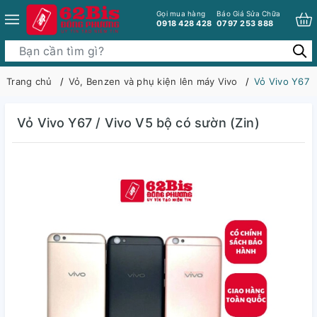
Gọi mua hàng
Báo Giá Sửa Chữa
0918 428 428
0797 253 888
Trang chủ
Vỏ, Benzen và phụ kiện lên máy Vivo
Vỏ Vivo Y67 /
Vỏ Vivo Y67 / Vivo V5 bộ có sườn (Zin)