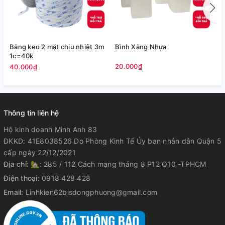
Băng keo 2 mặt chịu nhiệt 3m
Bình Xăng Nhựa
B
1c=40k
20.000₫
8
40.000₫
Thông tin liên hệ
Hộ kinh doanh Minh Anh 83
ĐKKD: 41E8038526 Do Phòng Kinh Tế Ủy ban nhân dân Quận 5
cấp ngày 22/12/2021
Địa chỉ:
🏡: 285 / 112 Cách mạng tháng 8 P12 Q10 -TPHCM
Điện thoại:
0918 428 428
Email:
Linhkien62bisdongphuong@gmail.com