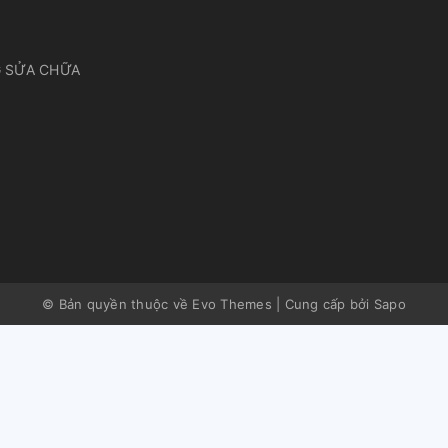
 SỬA CHỮA
© Bản quyền thuộc về Evo Themes
|
Cung cấp bởi
Sapo