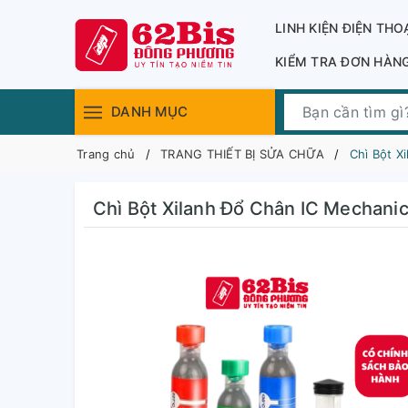
LINH KIỆN ĐIỆN THO
KIỂM TRA ĐƠN HÀN
DANH MỤC
Trang chủ
TRANG THIẾT BỊ SỬA CHỮA
Chì Bột X
Chì Bột Xilanh Đổ Chân IC Mechani