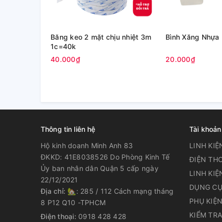
Băng keo 2 mặt chịu nhiệt 3m
Bình Xăng Nhựa
1c=40k
40.000₫
20.000₫
Thông tin liên hệ
Tài khoản
Hộ kinh doanh Minh Anh 83
LINH KIỆ
ĐKKD: 41E8038526 Do Phòng Kinh Tế
ĐIỆN THO
Ủy ban nhân dân Quận 5 cấp ngày
LINH KIỆ
22/12/2021
DỤNG CỤ
Địa chỉ:
🏡: 285 / 112 Cách mạng tháng
PHỤ KIỆ
8 P12 Q10 -TPHCM
KIỂM TR
Điện thoại:
0918 428 428