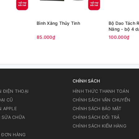
Bình Xăng Thủy Tinh
Bộ Dao Tách 
Năng - bộ 4 d
85.000₫
100.000₫
CHÍNH SÁCH
N ĐIỆN THOẠI
HÌNH THỨC THANH TOÁN
ẠI CŨ
CHÍNH SÁCH VẬN CHUYỂN
N APPLE
CHÍNH SÁCH BẢO MẬT
 SỬA CHỮA
CHÍNH SÁCH ĐỔI TRẢ
N
CHÍNH SÁCH KIỂM HÀNG
A ĐƠN HÀNG