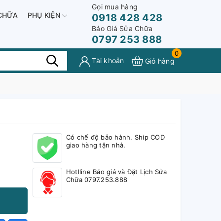
Gọi mua hàng
CHỮA
PHỤ KIỆN
0918 428 428
Báo Giá Sửa Chữa
0797 253 888
0
Tài khoản
Giỏ hàng
Có chế độ bảo hành. Ship COD
giao hàng tận nhà.
Hotlline Báo giá và Đặt Lịch Sửa
Chữa 0797.253.888