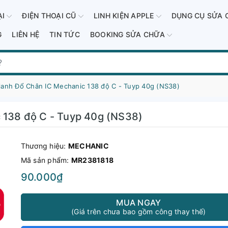
ẠI
ĐIỆN THOẠI CŨ
LINH KIỆN APPLE
DỤNG CỤ SỬA 
G
LIÊN HỆ
TIN TỨC
BOOKING SỬA CHỮA
ilanh Đổ Chân IC Mechanic 138 độ C - Tuyp 40g (NS38)
c 138 độ C - Tuyp 40g (NS38)
Thương hiệu:
MECHANIC
Mã sản phẩm:
MR2381818
90.000₫
MUA NGAY
(Giá trên chưa bao gồm công thay thế)