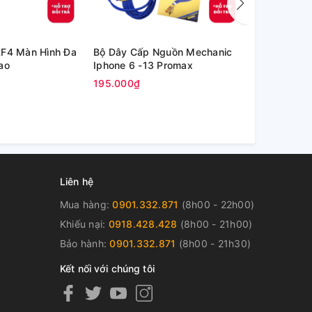
RF4 Màn Hình Đa
Bộ Dây Cấp Nguồn Mechanic
Bộ Dây Cấp
ao
Iphone 6 -13 Promax
S115 Pro
195.000₫
340.000₫
Liên hệ
Mua hàng:
0901.332.871
(8h00 - 22h00)
Khiếu nại:
0918.428.428
(8h00 - 21h00)
Bảo hành:
0901.332.871
(8h00 - 21h30)
Kết nối với chúng tôi