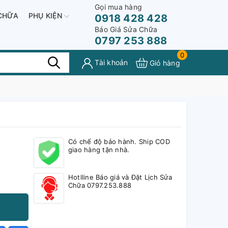
Gọi mua hàng
CHỮA
PHỤ KIỆN
0918 428 428
Báo Giá Sửa Chữa
0797 253 888
0
Tài khoản
Giỏ hàng
Có chế độ bảo hành. Ship COD
giao hàng tận nhà.
Hotlline Báo giá và Đặt Lịch Sửa
Chữa 0797.253.888