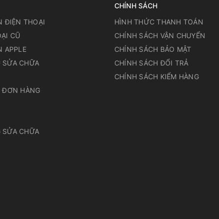
CHÍNH SÁCH
N ĐIỆN THOẠI
HÌNH THỨC THANH TOÁN
ẠI CŨ
CHÍNH SÁCH VẬN CHUYỂN
N APPLE
CHÍNH SÁCH BẢO MẬT
 SỬA CHỮA
CHÍNH SÁCH ĐỔI TRẢ
N
CHÍNH SÁCH KIỂM HÀNG
A ĐƠN HÀNG
 SỬA CHỮA