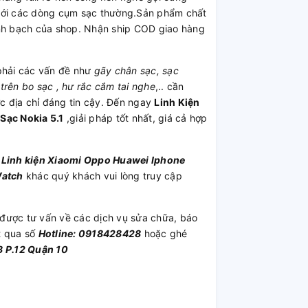
 với các dòng cụm sạc thường.Sản phẩm chất
inh bạch của shop. Nhận ship COD giao hàng
hải các vấn đề như
gãy chân sạc, sạc
trên bo sạc , hư rắc cắm tai nghe
,.. cần
 địa chỉ đáng tin cậy. Đến ngay
Linh Kiện
ạc Nokia 5.1
,giải pháp tốt nhất, giá cả hợp
u
Linh kiện
Xiaomi
Oppo
Huawei
Iphone
Watch
khác quý khách vui lòng truy cập
được tư vấn về các dịch vụ sửa chữa, báo
t qua số
Hotline: 0918428428
hoặc ghé
 P.12 Quận 10