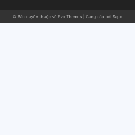
© Bản quyền thuộc về Evo Themes
|
Cung cấp bởi
Sapo