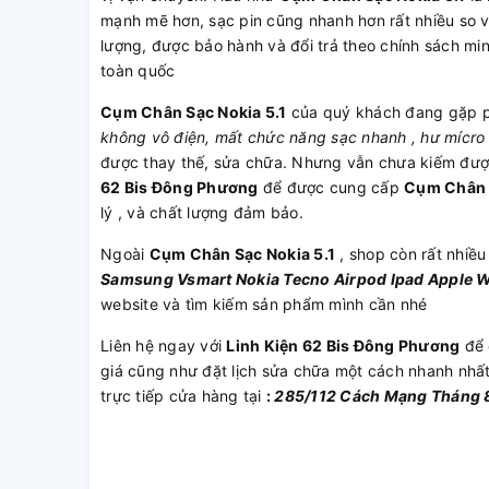
mạnh mẽ hơn, sạc pin cũng nhanh hơn rất nhiều so
lượng, được bảo hành và đổi trả theo chính sách m
toàn quốc
Cụm Chân Sạc Nokia 5.1
của quý khách đang gặp p
không vô điện, mất chức năng sạc nhanh , hư mícro 
được thay thế, sửa chữa. Nhưng vẫn chưa kiếm được
62 Bis Đông Phương
để được cung cấp
Cụm Chân S
lý , và chất lượng đảm bảo.
Ngoài
Cụm Chân Sạc Nokia 5.1
, shop còn rất nhiề
Samsung
Vsmart
Nokia
Tecno
Airpod
Ipad
Apple 
website và tìm kiếm sản phẩm mình cần nhé
Liên hệ ngay với
Linh Kiện 62 Bis Đông Phương
để 
giá cũng như đặt lịch sửa chữa một cách nhanh nhấ
trực tiếp cửa hàng tại
:
285/112 Cách Mạng Tháng 8