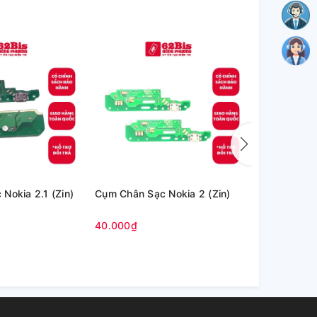
Nokia 2.1 (Zin)
Cụm Chân Sạc Nokia 2 (Zin)
Cụm Chân Sạ
HE351 (Zin fu
40.000₫
50.000₫