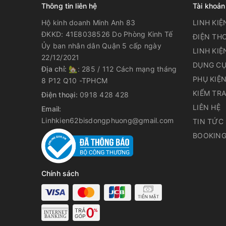
Thông tin liên hệ
Tài khoản
Hộ kinh doanh Minh Anh 83
LINH KIỆ
ĐKKD: 41E8038526 Do Phòng Kinh Tế
ĐIỆN THO
Ủy ban nhân dân Quận 5 cấp ngày
LINH KIỆ
22/12/2021
DỤNG CỤ
Địa chỉ:
🏡: 285 / 112 Cách mạng tháng
PHỤ KIỆ
8 P12 Q10 -TPHCM
KIỂM TR
Điện thoại:
0918 428 428
LIÊN HỆ
Email:
Linhkien62bisdongphuong@gmail.com
TIN TỨC
BOOKING
Chính sách