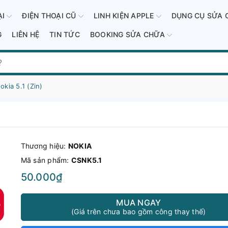
ẠI
ĐIỆN THOẠI CŨ
LINH KIỆN APPLE
DỤNG CỤ SỬA 
G
LIÊN HỆ
TIN TỨC
BOOKING SỬA CHỮA
kia 5.1 (Zin)
Thương hiệu:
NOKIA
Mã sản phẩm:
CSNK5.1
50.000₫
MUA NGAY
(Giá trên chưa bao gồm công thay thế)