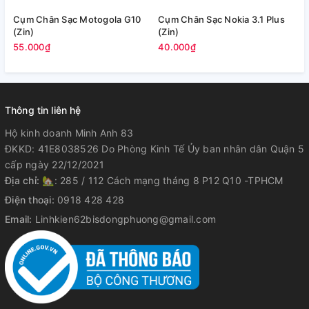
Cụm Chân Sạc Motogola G10
Cụm Chân Sạc Nokia 3.1 Plus
C
(Zin)
(Zin)
4
55.000₫
40.000₫
Thông tin liên hệ
Hộ kinh doanh Minh Anh 83
ĐKKD: 41E8038526 Do Phòng Kinh Tế Ủy ban nhân dân Quận 5
cấp ngày 22/12/2021
Địa chỉ:
🏡: 285 / 112 Cách mạng tháng 8 P12 Q10 -TPHCM
Điện thoại:
0918 428 428
Email:
Linhkien62bisdongphuong@gmail.com