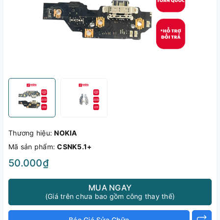
Thương hiệu:
NOKIA
Mã sản phẩm:
CSNK5.1+
50.000₫
MUA NGAY
(Giá trên chưa bao gồm công thay thế)
Báo Giá Sửa Chữa