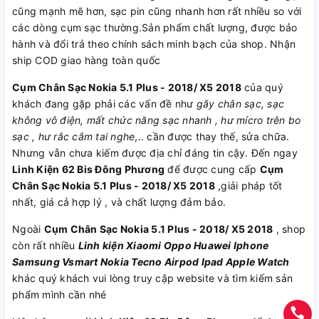
cũng mạnh mẽ hơn, sạc pin cũng nhanh hơn rất nhiều so với
các dòng cụm sạc thường.Sản phẩm chất lượng, được bảo
hành và đổi trả theo chính sách minh bạch của shop. Nhận
ship COD giao hàng toàn quốc
Cụm Chân Sạc Nokia 5.1 Plus - 2018/ X5 2018
của quý
khách đang gặp phải các vấn đề như
gãy chân sạc, sạc
không vô điện, mất chức năng sạc nhanh , hư mícro trên bo
sạc , hư rắc cắm tai nghe
,.. cần được thay thế, sửa chữa.
Nhưng vẫn chưa kiếm được địa chỉ đáng tin cậy. Đến ngay
Linh Kiện 62 Bis Đông Phương
để được cung cấp
Cụm
Chân Sạc Nokia 5.1 Plus - 2018/ X5 2018
,giải pháp tốt
nhất, giá cả hợp lý , và chất lượng đảm bảo.
Ngoài
Cụm Chân Sạc Nokia 5.1 Plus - 2018/ X5 2018
, shop
còn rất nhiều
Linh kiện
Xiaomi
Oppo
Huawei
Iphone
Samsung
Vsmart
Nokia
Tecno
Airpod
Ipad
Apple Watch
khác quý khách vui lòng truy cập website và tìm kiếm sản
phẩm mình cần nhé