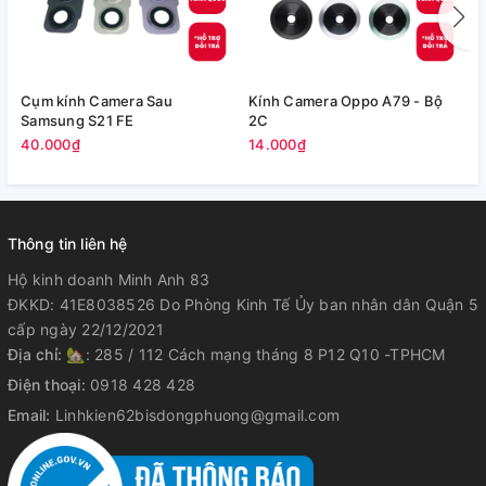
Cụm kính Camera Sau
Kính Camera Oppo A79 - Bộ
V
Samsung S21 FE
2C
5
40.000₫
14.000₫
Thông tin liên hệ
Hộ kinh doanh Minh Anh 83
ĐKKD: 41E8038526 Do Phòng Kinh Tế Ủy ban nhân dân Quận 5
cấp ngày 22/12/2021
Địa chỉ:
🏡: 285 / 112 Cách mạng tháng 8 P12 Q10 -TPHCM
Điện thoại:
0918 428 428
Email:
Linhkien62bisdongphuong@gmail.com