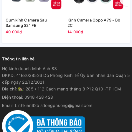
Cụm kính Camera Sau
Kính Camera Oppo A79 - Bộ
V
Samsung S21 FE
2C
5
40.000₫
14.000₫
Thông tin liên hệ
Hộ kinh doanh Minh Anh 83
ĐKKD: 41E8038526 Do Phòng Kinh Tế Ủy ban nhân dân Quận 5
cấp ngày 22/12/2021
Địa chỉ:
🏡: 285 / 112 Cách mạng tháng 8 P12 Q10 -TPHCM
Điện thoại:
0918 428 428
Email:
Linhkien62bisdongphuong@gmail.com