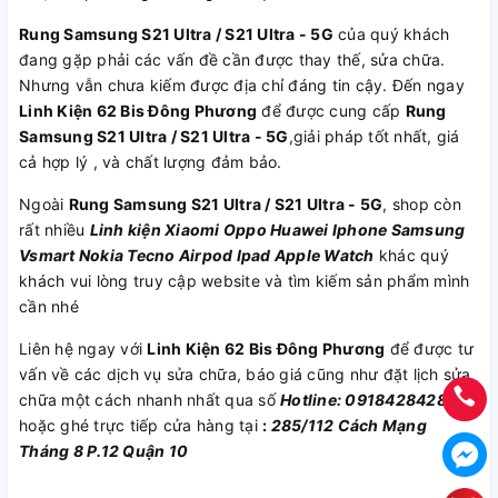
Rung Samsung S21 Ultra / S21 Ultra - 5G
của quý khách
đang gặp phải các vấn đề cần được thay thế, sửa chữa.
Nhưng vẫn chưa kiếm được địa chỉ đáng tin cậy. Đến ngay
Linh Kiện 62 Bis Đông Phương
để được cung cấp
Rung
Samsung S21 Ultra / S21 Ultra - 5G
,giải pháp tốt nhất, giá
cả hợp lý , và chất lượng đảm bảo.
Ngoài
Rung Samsung S21 Ultra / S21 Ultra - 5G
, shop còn
rất nhiều
Linh kiện
Xiaomi
Oppo
Huawei
Iphone
Samsung
Vsmart
Nokia
Tecno
Airpod
Ipad
Apple Watch
khác quý
khách vui lòng truy cập website và tìm kiếm sản phẩm mình
cần nhé
Liên hệ ngay với
Linh Kiện 62 Bis Đông Phương
để được tư
vấn về các dịch vụ sửa chữa, báo giá cũng như đặt lịch sửa
chữa một cách nhanh nhất qua số
Hotline: 0918428428
hoặc ghé trực tiếp cửa hàng tại
:
285/112 Cách Mạng
Tháng 8 P.12 Quận 10