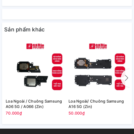
Sản phẩm khác
Loa Ngoài / Chuông Samsung
Loa Ngoài/ Chuông Samsung
L
A06 5G / A066 (Zin)
A16 5G (Zin)
S
70.000₫
50.000₫
1