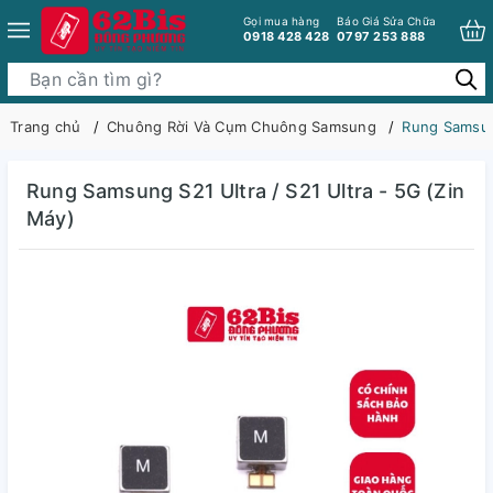
Gọi mua hàng
Báo Giá Sửa Chữa
0918 428 428
0797 253 888
Trang chủ
Chuông Rời Và Cụm Chuông Samsung
Rung Samsung
Rung Samsung S21 Ultra / S21 Ultra - 5G (Zin
Máy)